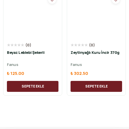
★
★
★
★
★
(
0
)
★
★
★
★
★
(
0
)
Beyaz Leblebi Şekerli
Zeytinyağlı Kuru İncir 370g
Fanus
Fanus
₺ 125.00
₺ 302.50
SEPETE EKLE
SEPETE EKLE