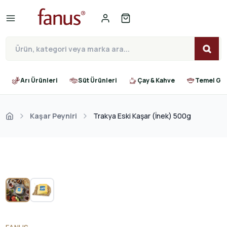
Arı Ürünleri
Süt Ürünleri
Çay & Kahve
Temel Gıd
Kaşar Peyniri
Trakya Eski Kaşar (İnek) 500g