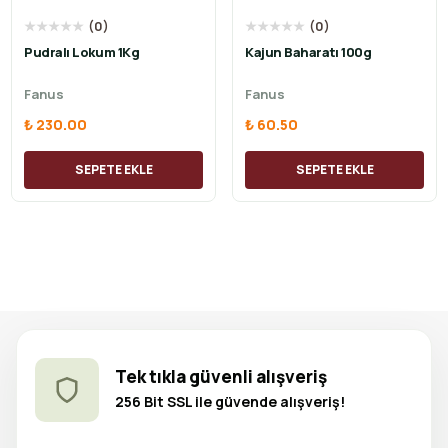
★
★
★
★
★
(
0
)
★
★
★
★
★
(
0
)
Pudralı Lokum 1Kg
Kajun Baharatı 100g
Fanus
Fanus
₺ 230.00
₺ 60.50
SEPETE EKLE
SEPETE EKLE
Tek tıkla güvenli alışveriş
256 Bit SSL ile güvende alışveriş!