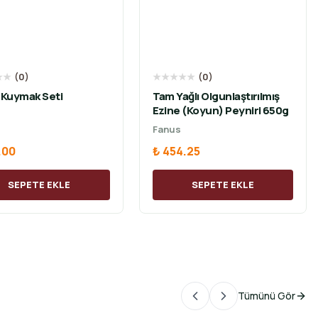
★
★
(
0
)
★
★
★
★
★
(
0
)
 Kuymak Seti
Tam Yağlı Olgunlaştırılmış
Ezine (Koyun) Peyniri 650g
Fanus
.00
₺ 454.25
SEPETE EKLE
SEPETE EKLE
Tümünü Gör