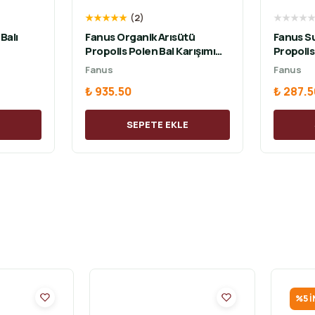
★
★
★
★
★
(
2
)
★
★
★
★
Balı
Fanus Organik Arısütü
Fanus Su
Propolis Polen Bal Karışımı
Propoli
230g
Fanus
Fanus
₺ 935.50
₺ 287.5
E
SEPETE EKLE
%
5
İ