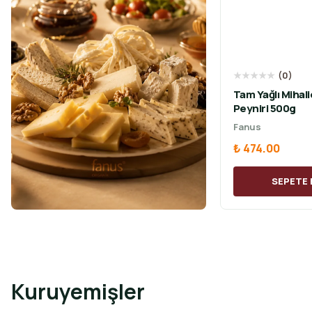
★
★
★
★
★
(
0
)
Tam Yağlı Mihali
Peyniri 500g
Fanus
₺ 474.00
SEPETE 
Kuruyemişler