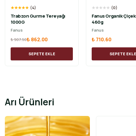
★
★
★
★
★
(
4
)
★
★
★
★
★
(
0
)
Trabzon Gurme Tereyağı
Fanus Organik Çiçek 
1000G
460g
Fanus
Fanus
₺ 862.00
₺ 710.60
₺ 907.50
SEPETE EKLE
SEPETE EKL
Arı Ürünleri