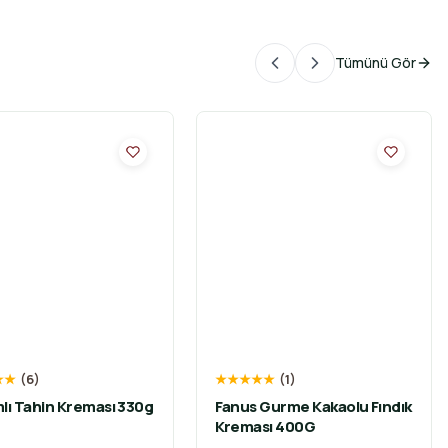
Tümünü Gör
★
★
(
6
)
★
★
★
★
★
(
1
)
lı Tahin Kreması 330g
Fanus Gurme Kakaolu Fındık
Kreması 400G