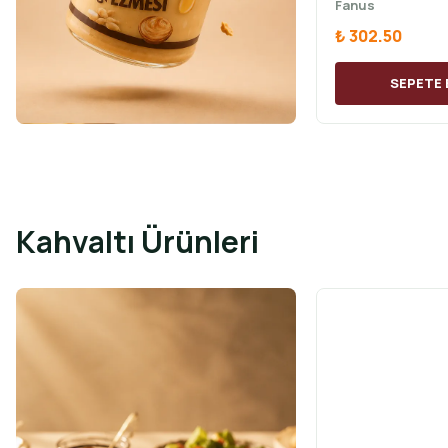
Fanus
₺ 302.50
SEPETE 
Kahvaltı Ürünleri