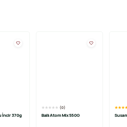
★
★
★
★
★
(
0
)
★
★
★
 İncir 370g
Ballı Atom Mix 550G
Susam