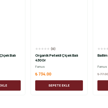
★
★
★
★
★
(
0
)
★
★
★
Çiçek Balı
Organik Petekli Çiçek Balı
Ballim
430Gr
Fanus
Fanus
₺ 734.00
₺ 77.0
EKLE
SEPETE EKLE