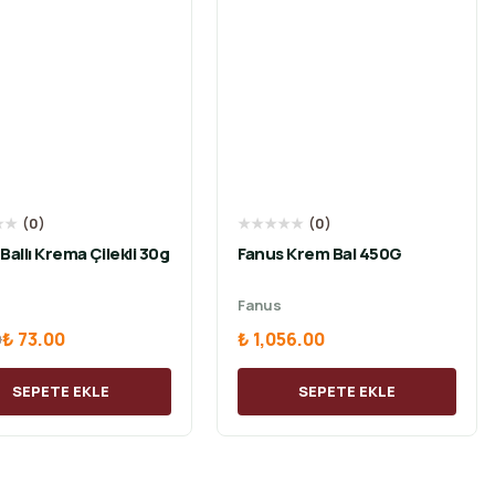
★
★
(
0
)
★
★
★
★
★
(
0
)
 Ballı Krema Çilekli 30g
Fanus Krem Bal 450G
Fanus
₺ 73.00
₺ 1,056.00
0
SEPETE EKLE
SEPETE EKLE