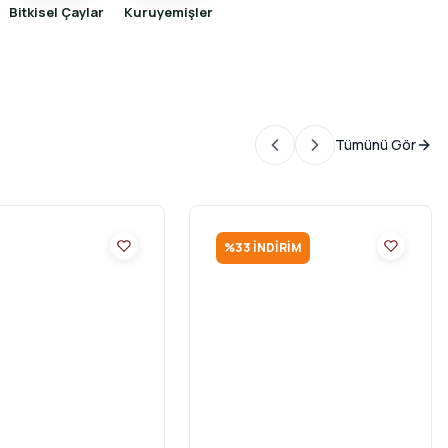
Bitkisel Çaylar
Kuruyemişler
Tümünü Gör
%
33
İNDIRIM