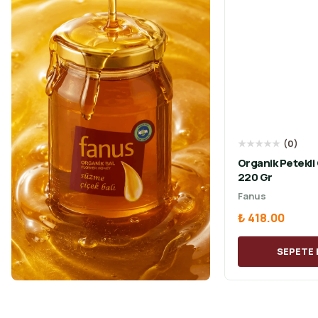
★
★
★
★
★
(
0
)
Organik Petekli 
220 Gr
Fanus
₺ 418.00
SEPETE 