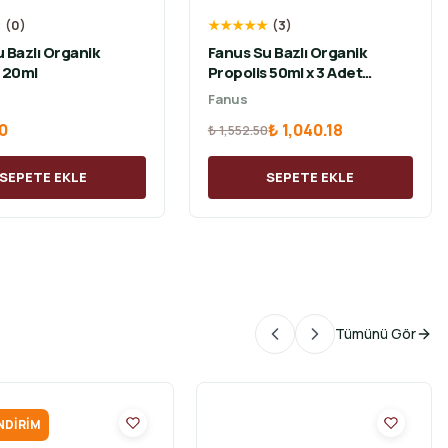
★
(
0
)
★
★
★
★
★
(
3
)
 Bazlı Organik
Fanus Su Bazlı Organik
s 20ml
Propolis 50ml x 3 Adet
Avantajlı Paket
Fanus
0
₺ 1,040.18
₺ 1,552.50
SEPETE EKLE
SEPETE EKLE
Tümünü Gör
NDIRIM