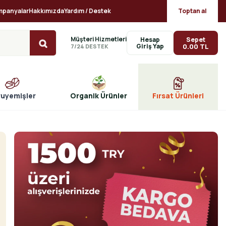
mpanyalar
Hakkımızda
Yardım / Destek
Toptan al
Müşteri Hizmetleri
Sepet
Hesap
0.00 TL
7/24 DESTEK
ruyemişler
Organik Ürünler
Fırsat Ürünleri
Fanus Organik Arısütü Propolis Polen Bal Karışımı 230g