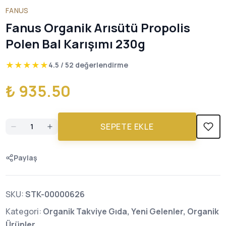
FANUS
Fanus Organik Arısütü Propolis
Polen Bal Karışımı 230g
★
★
★
★
★
4.5
/ 5
2
değerlendirme
₺ 935.50
SEPETE EKLE
Paylaş
SKU:
STK-00000626
Kategori:
Organik Takviye Gıda, Yeni Gelenler, Organik
Ürünler