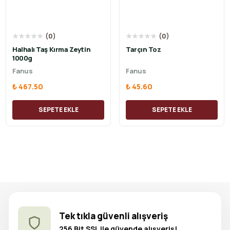
★
★
★
★
★
(
0
)
★
★
★
★
★
(
0
)
Halhalı Taş Kırma Zeytin
Tarçın Toz
1000g
Fanus
Fanus
₺ 467.50
₺ 45.60
SEPETE EKLE
SEPETE EKLE
Tek tıkla güvenli alışveriş
256 Bit SSL ile güvende alışveriş!