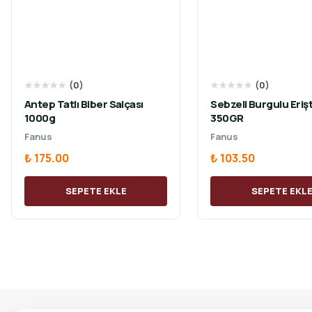
★
★
★
★
★
(
0
)
★
★
★
★
★
(
0
)
Antep Tatlı Biber Salçası
Sebzeli Burgulu Eriş
1000g
350GR
Fanus
Fanus
₺ 175.00
₺ 103.50
SEPETE EKLE
SEPETE EKL