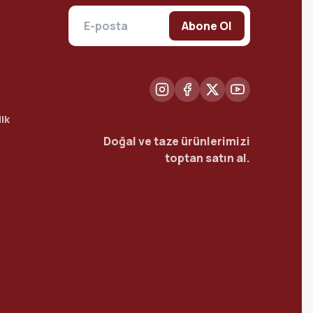
Abone Ol
ik
Doğal ve taze ürünlerimizi
toptan satın al.
t