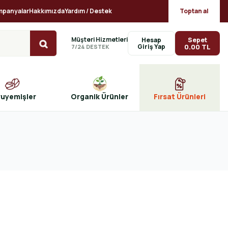
mpanyalar
Hakkımızda
Yardım / Destek
Toptan al
Müşteri Hizmetleri
Sepet
Hesap
0.00 TL
7/24 DESTEK
ruyemişler
Organik Ürünler
Fırsat Ürünleri