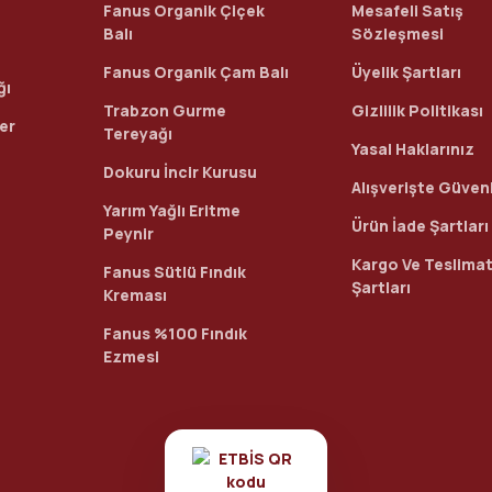
Fanus Organik Çiçek
Mesafeli Satış
Balı
Sözleşmesi
Fanus Organik Çam Balı
Üyelik Şartları
ğı
Trabzon Gurme
Gizlilik Politikası
ler
Tereyağı
Yasal Haklarınız
Dokuru İncir Kurusu
Alışverişte Güvenl
Yarım Yağlı Eritme
Ürün İade Şartları
Peynir
Kargo Ve Teslima
Fanus Sütlü Fındık
Şartları
Kreması
Fanus %100 Fındık
Ezmesi