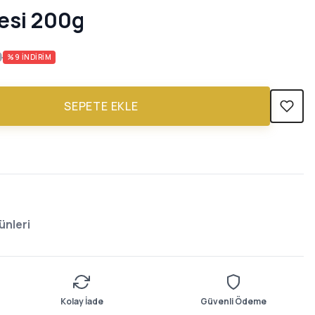
esi 200g
0
%
9
İNDIRIM
SEPETE EKLE
ünleri
Kolay İade
Güvenli Ödeme