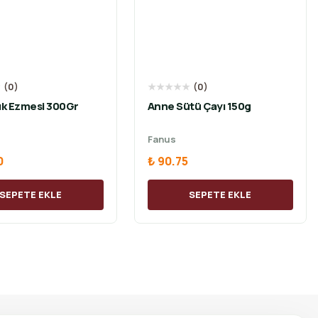
★
(
0
)
★
★
★
★
★
(
0
)
ık Ezmesi 300Gr
Anne Sütü Çayı 150g
Fanus
0
₺ 90.75
SEPETE EKLE
SEPETE EKLE