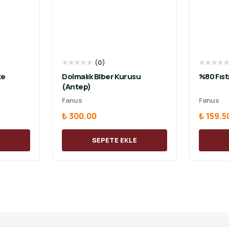
★
★
★
★
★
(
0
)
★
★
★
★
te
Dolmalık Biber Kurusu
%80 Fıst
(Antep)
Fanus
Fanus
₺ 300.00
₺ 159.5
E
SEPETE EKLE