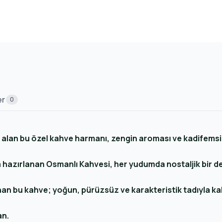
er
0
alan bu özel kahve harmanı, zengin aroması ve kadifemsi 
 hazırlanan Osmanlı Kahvesi, her yudumda nostaljik bir d
anan bu kahve; yoğun, pürüzsüz ve karakteristik tadıyla ka
an.