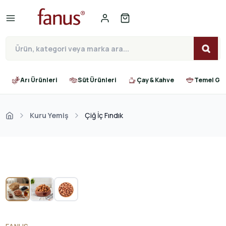
Arı Ürünleri
Süt Ürünleri
Çay & Kahve
Temel Gıd
Kuru Yemiş
Çiğ İç Fındık