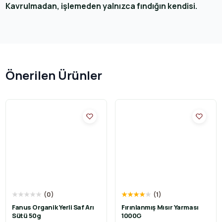
Kavrulmadan, işlemeden yalnızca fındığın kendisi.
Önerilen Ürünler
★
★
★
★
★
(
0
)
★
★
★
★
★
(
1
)
Fanus Organik Yerli Saf Arı
Fırınlanmış Mısır Yarması
Sütü 50g
1000G