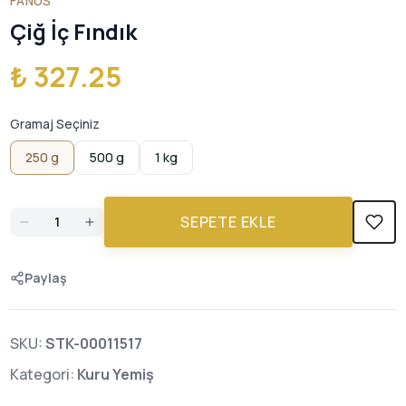
FANUS
Çiğ İç Fındık
₺ 327.25
Gramaj Seçiniz
250 g
500 g
1 kg
SEPETE EKLE
Paylaş
SKU:
STK-00011517
Kategori:
Kuru Yemiş