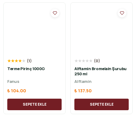
★
★
★
★
★
(
1
)
★
★
★
★
★
(
0
)
Terme Pirinç 1000G
Alftamin Bromelain Şurubu
250 ml
Fanus
Alftamin
₺ 104.00
₺ 137.50
SEPETE EKLE
SEPETE EKLE