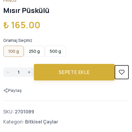
FANUS
Mısır Püskülü
₺ 165.00
Gramaj Seçiniz
100 g
250 g
500 g
SEPETE EKLE
Paylaş
SKU:
2701089
Kategori:
Bitkisel Çaylar