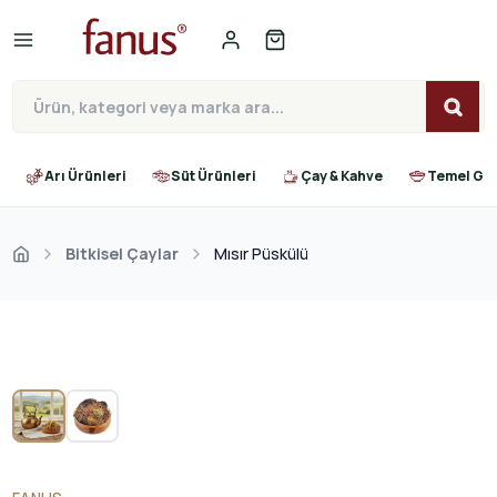
Arı Ürünleri
Süt Ürünleri
Çay & Kahve
Temel Gıd
Bitkisel Çaylar
Mısır Püskülü