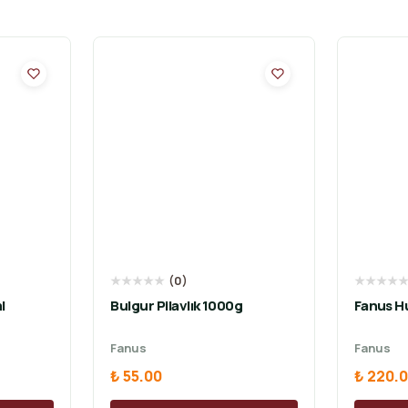
★
★
★
★
★
(
0
)
★
★
★
★
l
Bulgur Pilavlık 1000g
Fanus H
Fanus
Fanus
₺ 55.00
₺ 220.