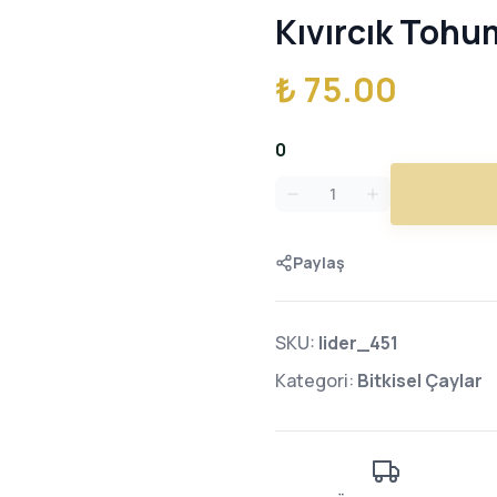
Kıvırcık Toh
₺ 75.00
0
Paylaş
SKU:
lider_451
Kategori:
Bitkisel Çaylar