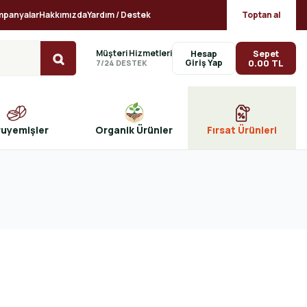
mpanyalar
Hakkımızda
Yardım / Destek
Toptan al
Müşteri Hizmetleri
Sepet
Hesap
0.00 TL
7/24 DESTEK
ruyemişler
Organik Ürünler
Fırsat Ürünleri