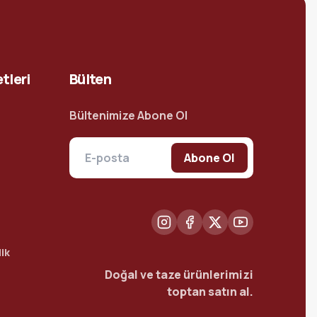
tleri
Bülten
Bültenimize Abone Ol
Abone Ol
ik
Doğal ve taze ürünlerimizi
toptan satın al.
t