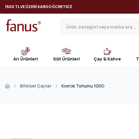
1500 TL VE ÜZERI KARGO ÜCRETSIZ
Arı Ürünleri
Süt Ürünleri
Çay & Kahve
T
Bitkisel Çaylar
Kıvırcık Tohumu 100G