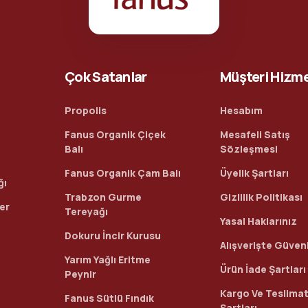
Çok Satanlar
Müşteri Hizme
Propolis
Hesabım
Fanus Organik Çiçek
Mesafeli Satış
Balı
Sözleşmesi
Fanus Organik Çam Balı
Üyelik Şartları
ğı
Trabzon Gurme
Gizlilik Politikası
ler
Tereyağı
Yasal Haklarınız
Dokuru İncir Kurusu
Alışverişte Güvenl
Yarım Yağlı Eritme
Ürün İade Şartları
Peynir
Kargo Ve Teslima
Fanus Sütlü Fındık
Şartları