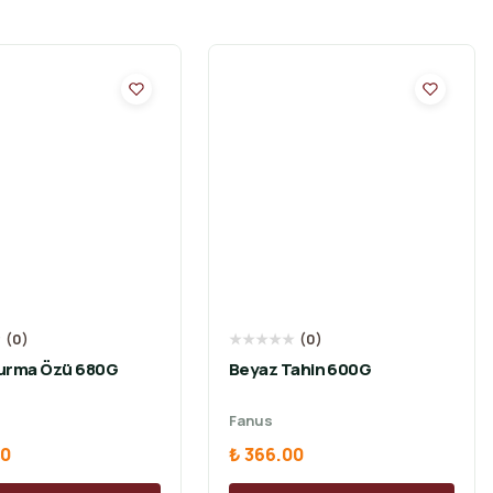
★
(
0
)
★
★
★
★
★
(
0
)
urma Özü 680G
Beyaz Tahin 600G
Fanus
00
₺ 366.00