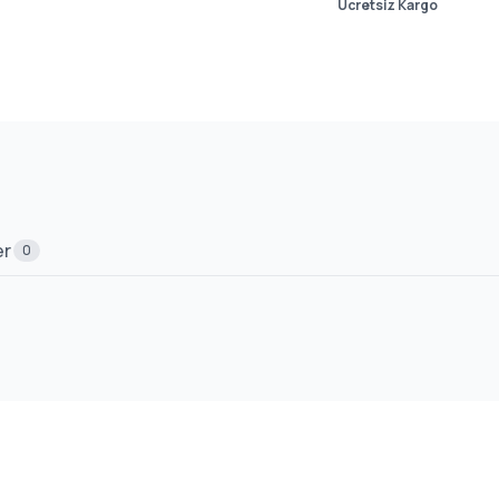
Ücretsiz Kargo
er
0