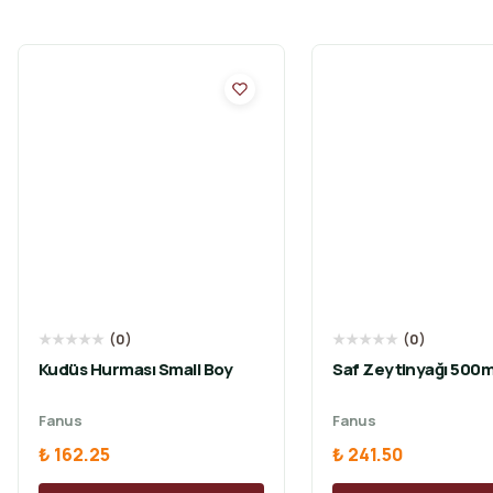
★
★
★
★
★
(
0
)
★
★
★
★
★
(
0
)
Kudüs Hurması Small Boy
Saf Zeytinyağı 500m
Fanus
Fanus
₺ 162.25
₺ 241.50