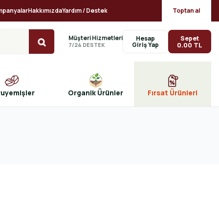
mpanyalar
Hakkımızda
Yardım / Destek
Toptan al
Müşteri Hizmetleri
Sepet
Hesap
0.00 TL
7/24 DESTEK
ruyemişler
Organik Ürünler
Fırsat Ürünleri