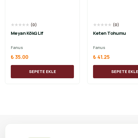
★
★
★
★
★
(
0
)
★
★
★
★
★
(
0
)
Meyan Kökü Lif
Keten Tohumu
Fanus
Fanus
₺ 35.00
₺ 41.25
SEPETE EKLE
SEPETE EKL