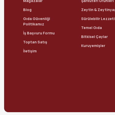
Mağazalar
Şarküteri Ürünleri
Blog
Zeytin & Zeytinya
Gıda Güvenliği
Sürülebilir Lezzet
Politikamız
Temel Gıda
İş Başvuru Formu
Bitkisel Çaylar
Toptan Satış
Kuruyemişler
İletişim