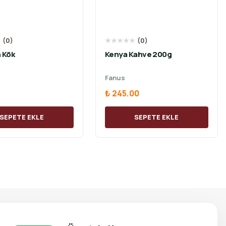
★
(
0
)
★
★
★
★
★
(
0
)
 Kök
Kenya Kahve 200g
Fanus
₺ 245.00
SEPETE EKLE
SEPETE EKLE