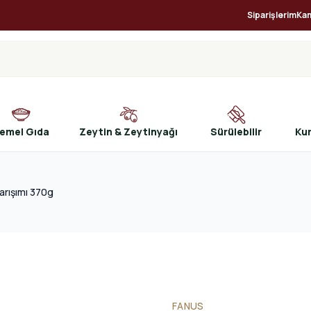
Siparişlerim
Ka
emel Gıda
Zeytin & Zeytinyağı
Sürülebilir
Ku
arışımı 370g
FANUS