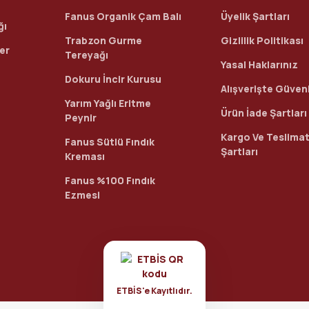
Fanus Organik Çam Balı
Üyelik Şartları
ğı
Trabzon Gurme
Gizlilik Politikası
ler
Tereyağı
Yasal Haklarınız
Dokuru İncir Kurusu
Alışverişte Güvenl
Yarım Yağlı Eritme
Ürün İade Şartları
Peynir
Kargo Ve Teslima
Fanus Sütlü Fındık
Şartları
Kreması
Fanus %100 Fındık
Ezmesi
ETBİS'e Kayıtlıdır.