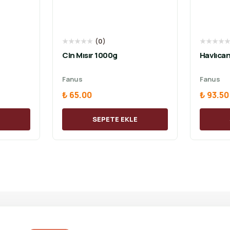
★
★
★
★
★
(
0
)
★
★
★
★
Cin Mısır 1000g
Havlıcan
Fanus
Fanus
₺ 65.00
₺ 93.50
E
SEPETE EKLE