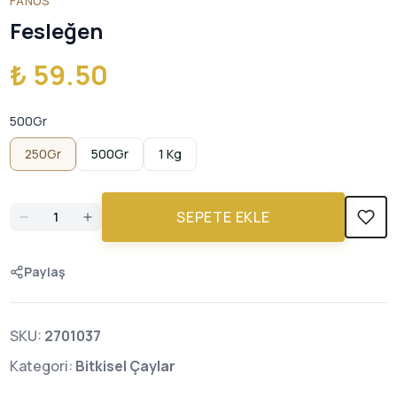
FANUS
Fesleğen
₺ 59.50
500Gr
250Gr
500Gr
1 Kg
SEPETE EKLE
Paylaş
SKU:
2701037
Kategori:
Bitkisel Çaylar