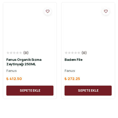
★
★
★
★
★
(
0
)
★
★
★
★
★
(
0
)
Fanus Organik Sızma
Badem File
Zeytinyağı 250ML
Fanus
Fanus
₺ 412.50
₺ 272.25
SEPETE EKLE
SEPETE EKLE