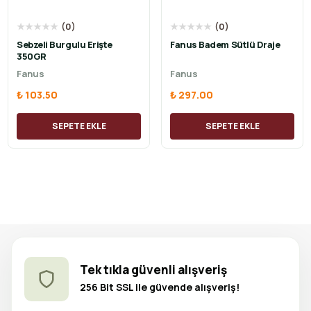
★
★
★
★
★
(
0
)
★
★
★
★
★
(
0
)
Sebzeli Burgulu Erişte
Fanus Badem Sütlü Draje
350GR
Fanus
Fanus
₺ 103.50
₺ 297.00
SEPETE EKLE
SEPETE EKLE
Tek tıkla güvenli alışveriş
256 Bit SSL ile güvende alışveriş!