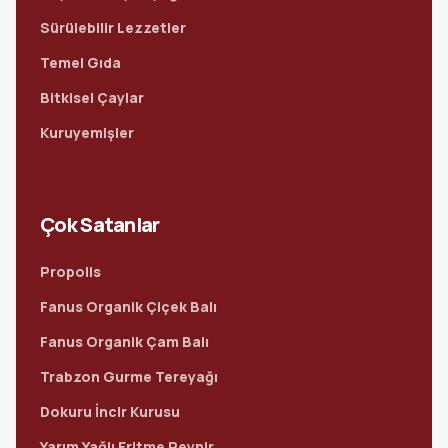
Sürülebilir Lezzetler
Temel Gıda
Bitkisel Çaylar
Kuruyemişler
Çok Satanlar
Propolis
Fanus Organik Çiçek Balı
Fanus Organik Çam Balı
Trabzon Gurme Tereyağı
Dokuru İncir Kurusu
Yarım Yağlı Eritme Peynir