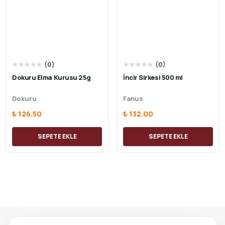
★
★
★
★
★
(
0
)
★
★
★
★
★
(
0
)
Dokuru Elma Kurusu 25g
İncir Sirkesi 500 ml
Dokuru
Fanus
₺ 126.50
₺ 132.00
SEPETE EKLE
SEPETE EKLE