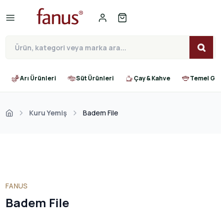
Arı Ürünleri
Süt Ürünleri
Çay & Kahve
Temel Gıd
Kuru Yemiş
Badem File
FANUS
Badem File