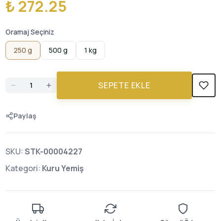
₺ 272.25
Gramaj Seçiniz
250 g
500 g
1 kg
SEPETE EKLE
Paylaş
SKU:
STK-00004227
Kategori:
Kuru Yemiş