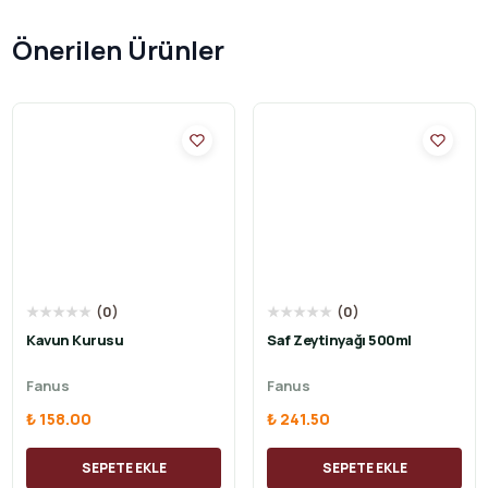
Önerilen Ürünler
★
★
★
★
★
(
0
)
★
★
★
★
★
(
0
)
Kavun Kurusu
Saf Zeytinyağı 500ml
Fanus
Fanus
₺ 158.00
₺ 241.50
SEPETE EKLE
SEPETE EKLE