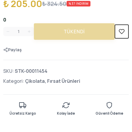
₺ 205.00
₺ 324.50
%
37
İNDIRIM
0
TÜKENDI
Paylaş
SKU:
STK-00011454
Kategori:
Çikolata, Fırsat Ürünleri
Ücretsiz Kargo
Kolay İade
Güvenli Ödeme