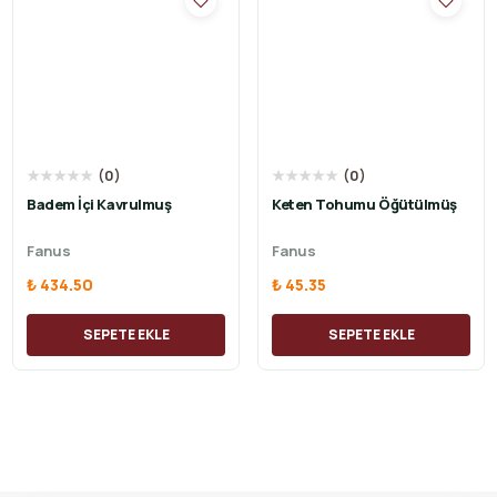
★
★
★
★
★
(
0
)
★
★
★
★
★
(
0
)
Badem İçi Kavrulmuş
Keten Tohumu Öğütülmüş
Fanus
Fanus
₺ 434.50
₺ 45.35
SEPETE EKLE
SEPETE EKLE