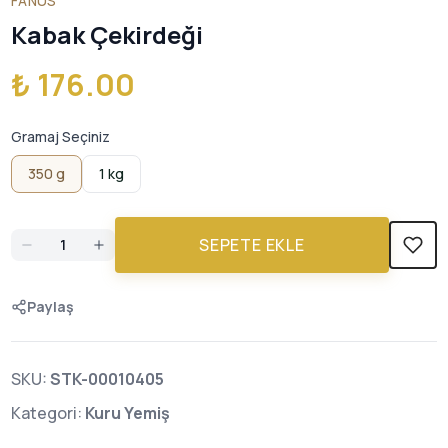
FANUS
Kabak Çekirdeği
₺ 176.00
Gramaj Seçiniz
350 g
1 kg
SEPETE EKLE
Paylaş
SKU:
STK-00010405
Kategori:
Kuru Yemiş