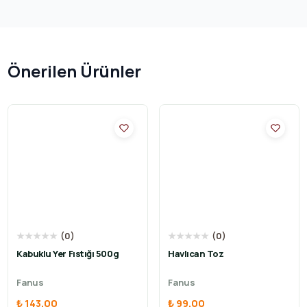
Önerilen Ürünler
★
★
★
★
★
(
0
)
★
★
★
★
★
(
0
)
Kabuklu Yer Fıstığı 500g
Havlıcan Toz
Fanus
Fanus
₺ 143.00
₺ 99.00