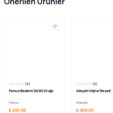
Önerilen Ürünler
★
★
★
★
★
(
0
)
★
★
★
★
★
(
0
)
Fanus Badem Sütlü Draje
Alaçatı Vişne Reçeli
Fanus
Alaçatı
₺ 297.00
₺ 269.50