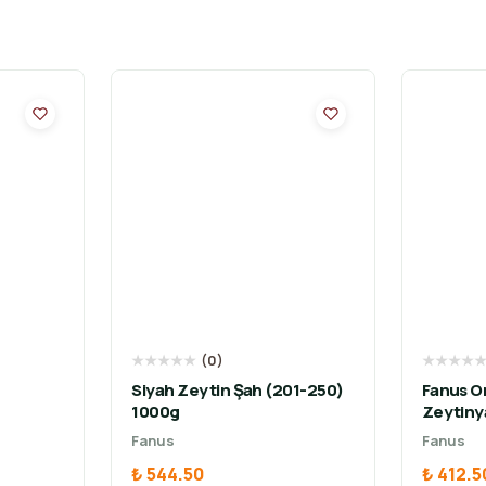
★
★
★
★
★
(
0
)
★
★
★
★
Siyah Zeytin Şah (201-250)
Fanus O
1000g
Zeytiny
Fanus
Fanus
₺ 544.50
₺ 412.5