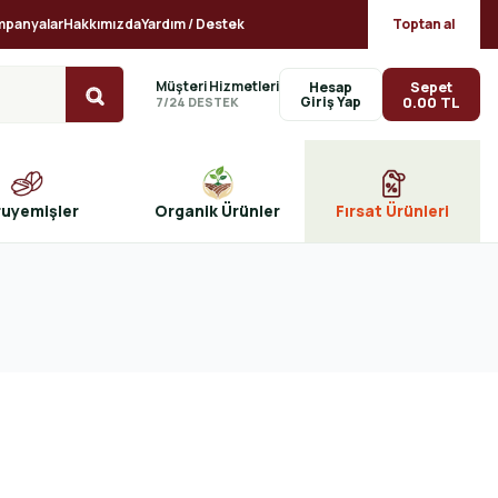
mpanyalar
Hakkımızda
Yardım / Destek
Toptan al
Müşteri Hizmetleri
Sepet
Hesap
0.00 TL
7/24 DESTEK
ruyemişler
Organik Ürünler
Fırsat Ürünleri