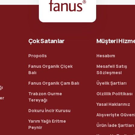
Çok Satanlar
Müşteri Hizme
Propolis
Hesabım
Fanus Organik Çiçek
Mesafeli Satış
Balı
Sözleşmesi
Fanus Organik Çam Balı
Üyelik Şartları
ğı
Trabzon Gurme
Gizlilik Politikası
ler
Tereyağı
Yasal Haklarınız
Dokuru İncir Kurusu
Alışverişte Güvenl
Yarım Yağlı Eritme
Ürün İade Şartları
Peynir