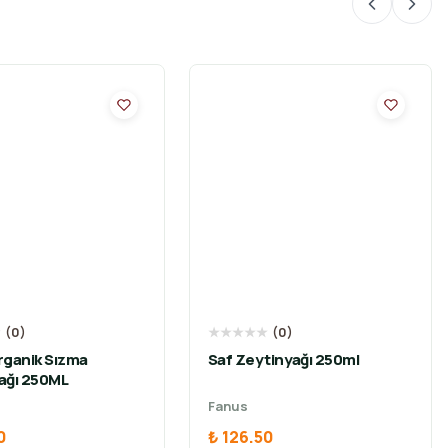
★
(
0
)
★
★
★
★
★
(
0
)
rganik Sızma
Saf Zeytinyağı 250ml
ağı 250ML
Fanus
0
₺ 126.50