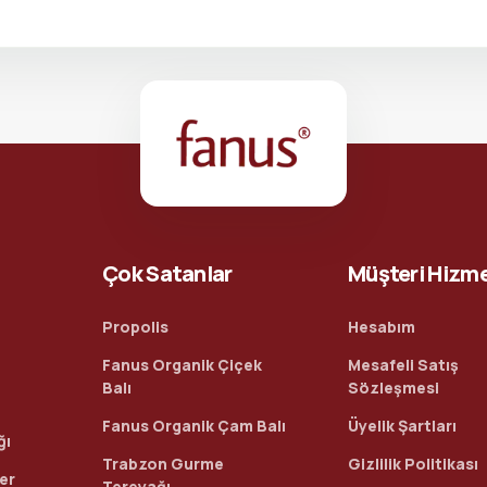
Çok Satanlar
Müşteri Hizme
Propolis
Hesabım
Fanus Organik Çiçek
Mesafeli Satış
Balı
Sözleşmesi
Fanus Organik Çam Balı
Üyelik Şartları
ğı
Trabzon Gurme
Gizlilik Politikası
ler
Tereyağı