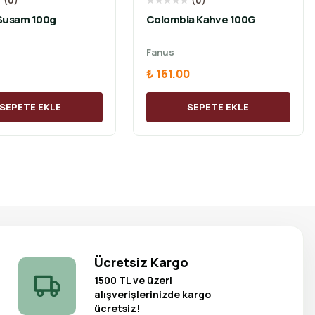
★
(
0
)
★
★
★
★
★
(
0
)
imitlik Susam 100g
Colombia Kahve 100G
Fanus
₺ 161.00
SEPETE EKLE
SEPETE EKLE
Ücretsiz Kargo
1500 TL ve üzeri
alışverişlerinizde kargo
ücretsiz!