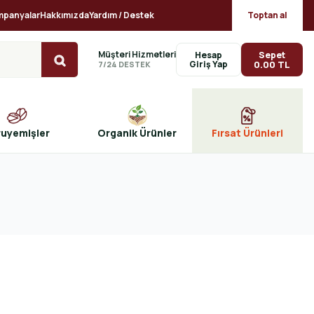
mpanyalar
Hakkımızda
Yardım / Destek
Toptan al
Müşteri Hizmetleri
Sepet
Hesap
0.00 TL
7/24 DESTEK
ruyemişler
Organik Ürünler
Fırsat Ürünleri