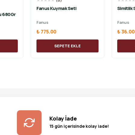
★
★
★
★
★
(
0
)
★
★
★
★
Fanus Kuymak Seti
S
u 680Gr
Fanus
Fanus
₺ 775.00
₺ 36.00
E
SEPETE EKLE
Kolay İade
15 gün içerisinde kolay iade!