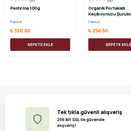
★
★
★
★
★
(
0
)
★
★
★
★
★
(
0
)
Pastırma 100g
Organik Portakallı
Keçiboynuzu Şurub
Fanus
Fanus
₺ 320.00
₺ 258.50
SEPETE EKLE
SEPETE EKL
Tek tıkla güvenli alışveriş
256 Bit SSL ile güvende
alışveriş!