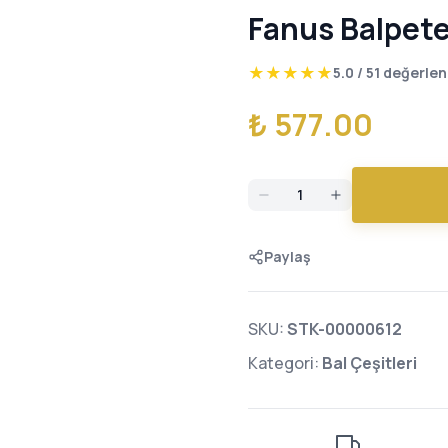
Fanus Balpete
★
★
★
★
★
5.0
/ 5
1
değerlen
₺ 577.00
Paylaş
SKU:
STK-00000612
Kategori:
Bal Çeşitleri