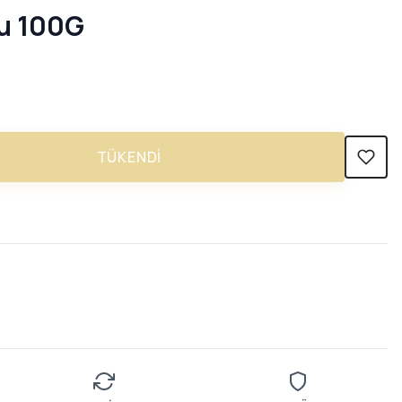
u 100G
TÜKENDI