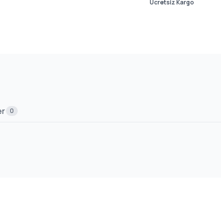
Ücretsiz Kargo
er
0