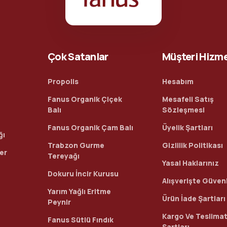
Çok Satanlar
Müşteri Hizme
Propolis
Hesabım
Fanus Organik Çiçek
Mesafeli Satış
Balı
Sözleşmesi
Fanus Organik Çam Balı
Üyelik Şartları
ğı
Trabzon Gurme
Gizlilik Politikası
ler
Tereyağı
Yasal Haklarınız
Dokuru İncir Kurusu
Alışverişte Güvenl
Yarım Yağlı Eritme
Ürün İade Şartları
Peynir
Kargo Ve Teslima
Fanus Sütlü Fındık
Şartları