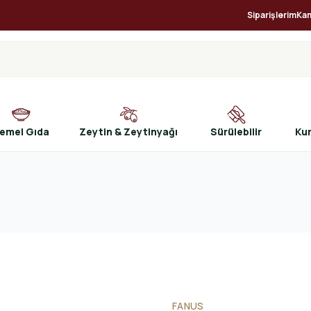
Siparişlerim
Ka
emel Gıda
Zeytin & Zeytinyağı
Sürülebilir
Ku
FANUS