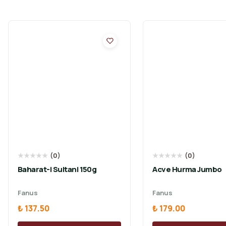
★
★
★
★
★
(
0
)
★
★
★
★
★
(
0
)
Baharat-i Sultani 150g
Acve Hurma Jumbo
Fanus
Fanus
₺ 137.50
₺ 179.00