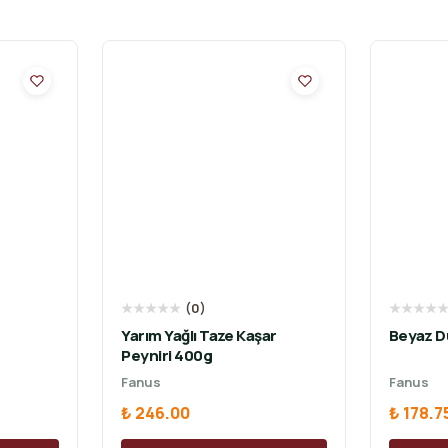
★
★
★
★
★
(
0
)
★
★
★
★
Yarım Yağlı Taze Kaşar
Beyaz D
Peyniri 400g
Fanus
Fanus
₺ 246.00
₺ 178.7