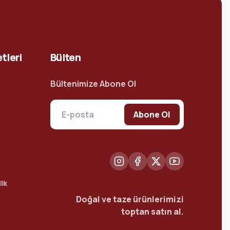
tleri
Bülten
Bültenimize Abone Ol
Abone Ol
ik
Doğal ve taze ürünlerimizi
toptan satın al.
t