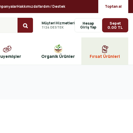
mpanyalar
Hakkımızda
Yardım / Destek
Toptan al
Müşteri Hizmetleri
Sepet
Hesap
0.00 TL
7/24 DESTEK
ruyemişler
Organik Ürünler
Fırsat Ürünleri