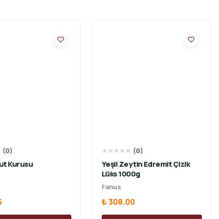
★
(
0
)
★
★
★
★
★
(
0
)
ut Kurusu
Yeşil Zeytin Edremit Çizik
Lüks 1000g
Fanus
5
₺ 308.00