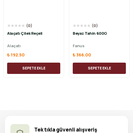
★
★
★
★
★
(
0
)
★
★
★
★
★
(
0
)
Alaçatı Çilek Reçeli
Beyaz Tahin 600G
Alaçatı
Fanus
₺ 192.50
₺ 366.00
SEPETE EKLE
SEPETE EKLE
Tek tıkla güvenli alışveriş