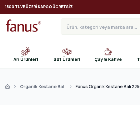
1500 TL VE ÜZERI KARGO ÜCRETSIZ
Arı Ürünleri
Süt Ürünleri
Çay & Kahve
T
Organik Kestane Balı
Fanus Organik Kestane Balı 22