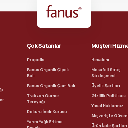
Çok Satanlar
Müşteri Hizme
Propolis
Hesabım
Fanus Organik Çiçek
Mesafeli Satış
Balı
Sözleşmesi
Fanus Organik Çam Balı
Üyelik Şartları
ğı
Trabzon Gurme
Gizlilik Politikası
ler
Tereyağı
Yasal Haklarınız
Dokuru İncir Kurusu
Alışverişte Güvenl
Yarım Yağlı Eritme
Ürün İade Şartları
Peynir