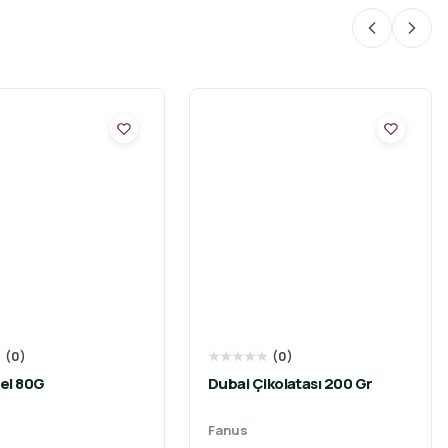
★
(
0
)
★
★
★
★
★
(
0
)
el 80G
Dubai Çikolatası 200 Gr
Fanus