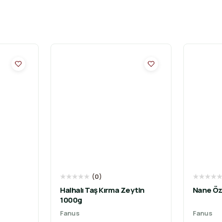
★
★
★
★
★
(
0
)
★
★
★
★
Halhalı Taş Kırma Zeytin
Nane Öz
1000g
Fanus
Fanus