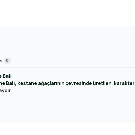
er
0
 Balı
e Balı
, kestane ağaçlarının çevresinde üretilen, karakteri
aydır.