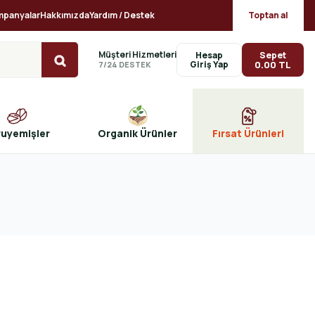
mpanyalar
Hakkımızda
Yardım / Destek
Toptan al
Müşteri Hizmetleri
Sepet
Hesap
0.00 TL
7/24 DESTEK
ruyemişler
Organik Ürünler
Fırsat Ürünleri