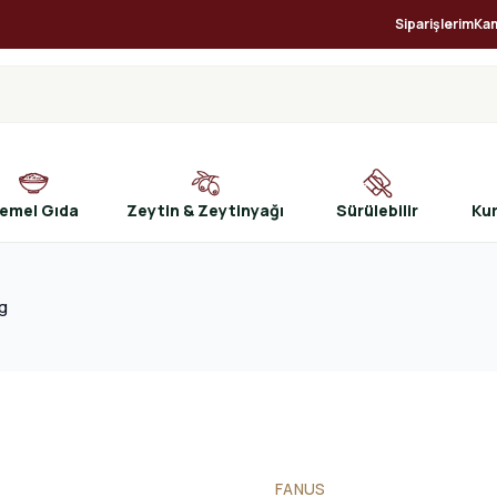
Siparişlerim
Ka
emel Gıda
Zeytin & Zeytinyağı
Sürülebilir
Ku
5g
FANUS