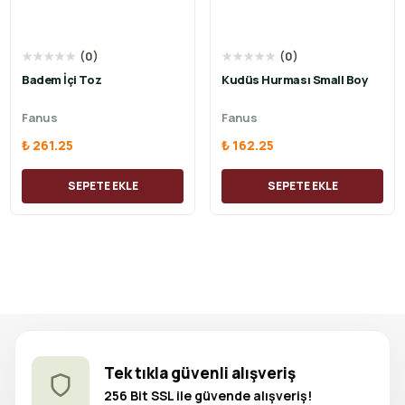
★
★
★
★
★
(
0
)
★
★
★
★
★
(
0
)
Badem İçi Toz
Kudüs Hurması Small Boy
Fanus
Fanus
₺ 261.25
₺ 162.25
SEPETE EKLE
SEPETE EKLE
Tek tıkla güvenli alışveriş
256 Bit SSL ile güvende alışveriş!