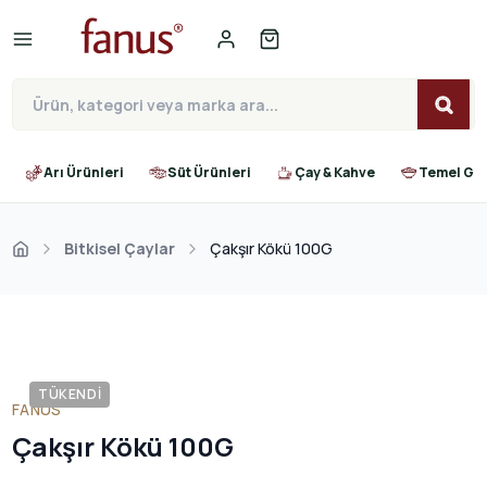
Arı Ürünleri
Süt Ürünleri
Çay & Kahve
Temel Gıd
Bitkisel Çaylar
Çakşır Kökü 100G
TÜKENDI
FANUS
Çakşır Kökü 100G