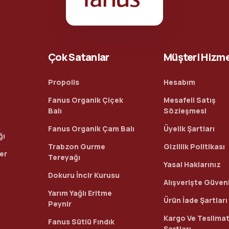
Çok Satanlar
Müşteri Hizme
Propolis
Hesabım
Fanus Organik Çiçek
Mesafeli Satış
Balı
Sözleşmesi
Fanus Organik Çam Balı
Üyelik Şartları
ğı
Trabzon Gurme
Gizlilik Politikası
ler
Tereyağı
Yasal Haklarınız
Dokuru İncir Kurusu
Alışverişte Güvenl
Yarım Yağlı Eritme
Ürün İade Şartları
Peynir
Kargo Ve Teslima
Fanus Sütlü Fındık
Şartları