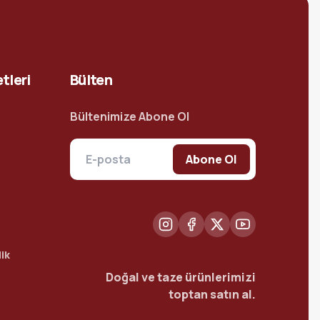
tleri
Bülten
Bültenimize Abone Ol
Abone Ol
ik
Doğal ve taze ürünlerimizi
toptan satın al.
t