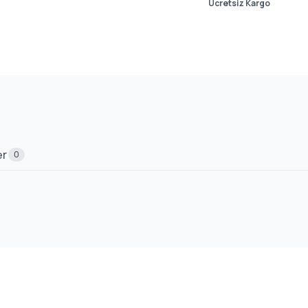
Ücretsiz Kargo
er
0