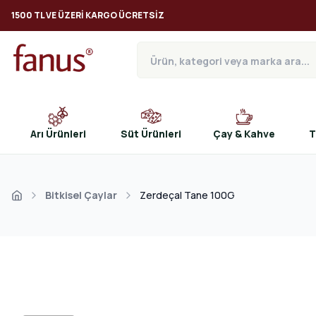
1500 TL VE ÜZERI KARGO ÜCRETSIZ
Arı Ürünleri
Süt Ürünleri
Çay & Kahve
T
Bitkisel Çaylar
Zerdeçal Tane 100G