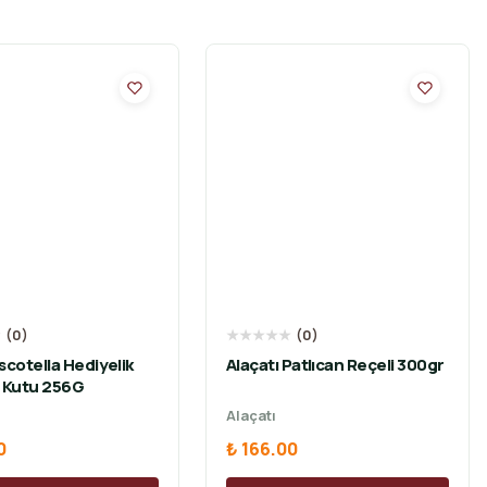
★
(
0
)
★
★
★
★
★
(
0
)
scotella Hediyelik
Alaçatı Patlıcan Reçeli 300gr
a Kutu 256G
Alaçatı
0
₺ 166.00