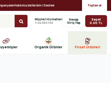
mpanyalar
Hakkımızda
Yardım / Destek
Toptan al
Müşteri Hizmetleri
Sepet
Hesap
0.00 TL
7/24 DESTEK
ruyemişler
Organik Ürünler
Fırsat Ürünleri