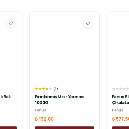
★
★
★
★
★
(
1
)
★
★
★
★
k Balı
Fırınlanmış Mısır Yarması
Fanus Bi
1000G
Çikolat
Fanus
Fanus
₺ 132.00
₺ 577.5