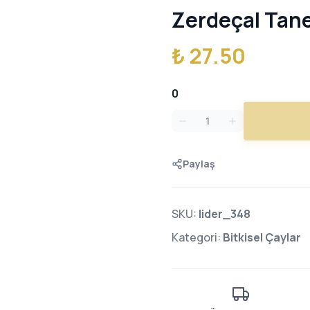
Zerdeçal Tan
₺ 27.50
0
Paylaş
SKU:
lider_348
Kategori:
Bitkisel Çaylar