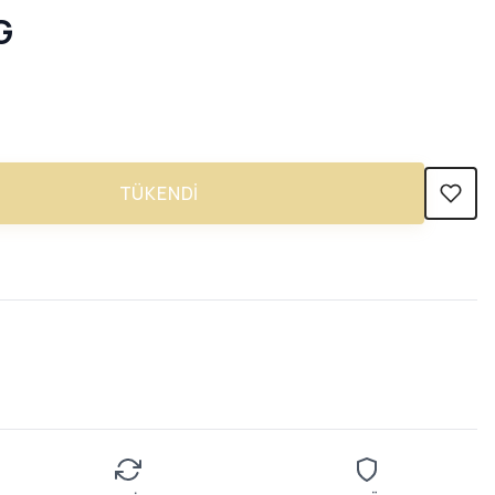
G
TÜKENDI