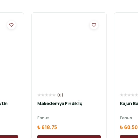
★
★
★
★
★
(
0
)
★
★
★
★
ytin
Makedemya Fındık İç
Kajun Ba
Fanus
Fanus
₺ 618.75
₺ 60.50