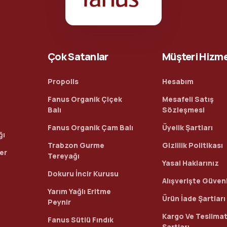
Çok Satanlar
Müşteri Hizme
Propolis
Hesabım
Fanus Organik Çiçek
Mesafeli Satış
Balı
Sözleşmesi
Fanus Organik Çam Balı
Üyelik Şartları
ğı
Trabzon Gurme
Gizlilik Politikası
ler
Tereyağı
Yasal Haklarınız
Dokuru İncir Kurusu
Alışverişte Güvenl
Yarım Yağlı Eritme
Ürün İade Şartları
Peynir
Kargo Ve Teslima
Fanus Sütlü Fındık
Şartları