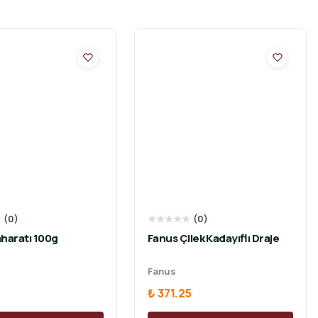
★
(
0
)
★
★
★
★
★
(
0
)
haratı 100g
Fanus Çilek Kadayıflı Draje
Fanus
₺ 371.25