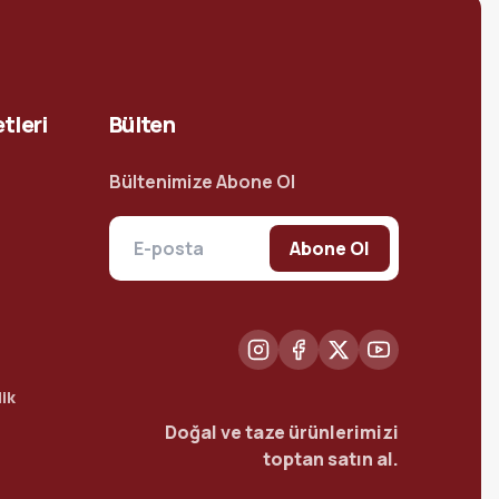
tleri
Bülten
Bültenimize Abone Ol
Abone Ol
ik
Doğal ve taze ürünlerimizi
toptan satın al.
t