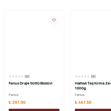
★
★
★
★
★
(
0
)
★
★
★
★
★
(
0
)
Fanus Draje Sütlü Bisküvi
Halhalı Taş Kırma Ze
1000g
Fanus
Fanus
₺ 297.00
₺ 467.50