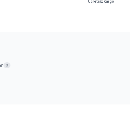
Ücretsiz Kargo
er
0