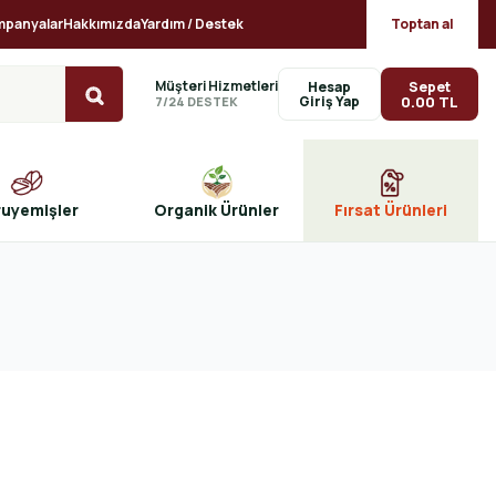
mpanyalar
Hakkımızda
Yardım / Destek
Toptan al
Müşteri Hizmetleri
Sepet
Hesap
0.00 TL
7/24 DESTEK
ruyemişler
Organik Ürünler
Fırsat Ürünleri