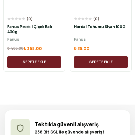
★
★
★
★
★
(
0
)
★
★
★
★
★
(
0
)
Fanus Petekli Çiçek Balı
Hardal Tohumu Siyah 100G
430g
Fanus
Fanus
₺ 405.00
₺ 365.00
₺ 35.00
SEPETE EKLE
SEPETE EKLE
Tek tıkla güvenli alışveriş
256 Bit SSL ile güvende alışveriş!