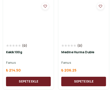
★
★
★
★
★
(
0
)
★
★
★
★
★
(
0
)
Kekik 100g
Medine Hurma Duble
Fanus
Fanus
₺ 214.50
₺ 206.25
SEPETE EKLE
SEPETE EKLE