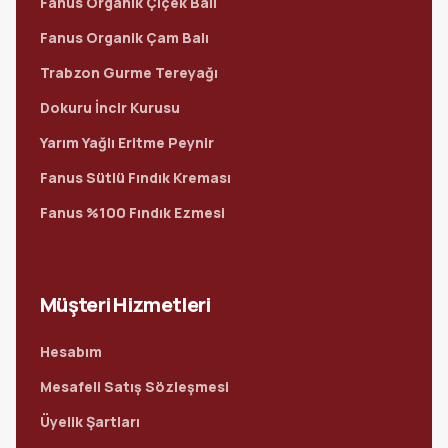
Fanus Organik Çiçek Balı
Fanus Organik Çam Balı
Trabzon Gurme Tereyağı
Dokuru İncir Kurusu
Yarım Yağlı Eritme Peynir
Fanus Sütlü Fındık Kreması
Fanus %100 Fındık Ezmesi
Müşteri Hizmetleri
Hesabım
Mesafeli Satış Sözleşmesi
Üyelik Şartları