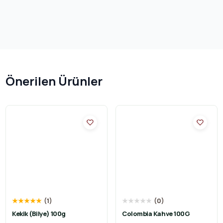
Önerilen Ürünler
★
★
★
★
★
(
1
)
★
★
★
★
★
(
0
)
Kekik (Bilye) 100g
Colombia Kahve 100G