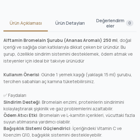
Değerlendirm
Ürün Açıklaması
Ürün Detayları
0
eler
Alftamin Bromelain Şurubu (Ananas Aromalı) 250 ml
, doğal
içeriği ve sağlığa olan katkılarıyla dikkat çeken bir üründür. Bu
şurup, özellikle sindirim sistemini desteklemek, ödem atmak ve
isteyenler için ideal bir takviye ürünüdür
Kullanım Önerisi
: Günde 1 yemek kaşığı (yaklaşık 15 ml) şurubu,
tercihen sabahları aç karnına tüketebilirsiniz.
✅ Faydaları
Sindirim Desteği
: Bromelain enzimi, proteinlerin sindirimini
kolaylaştırarak şişkinlik ve gaz problemlerini azaltabilir.
Ödem Atıcı Etki
: Bromelain ve L-karnitin içerikleri, vücuttaki fazla
suyun atılmasına yardımcı olabilir.
Bağışıklık Sistemi Güçlendirici
: İçeriğindeki Vitamin C ve
Koenzim Q10, bağışıklık sistemini destekleyebilir.