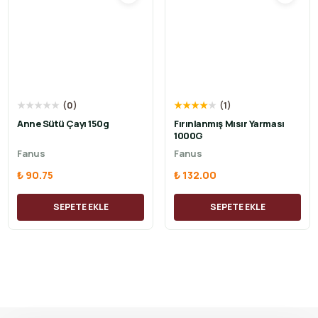
★
★
★
★
★
(
0
)
★
★
★
★
★
(
1
)
Anne Sütü Çayı 150g
Fırınlanmış Mısır Yarması
1000G
Fanus
Fanus
₺ 90.75
₺ 132.00
SEPETE EKLE
SEPETE EKLE